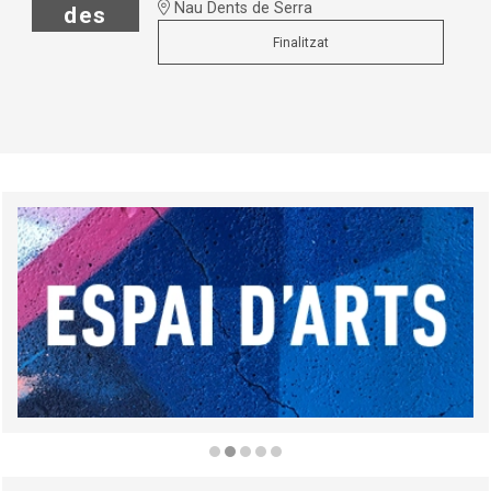
Nau Dents de Serra
des
Finalitzat
Diapositiva 2 de 5