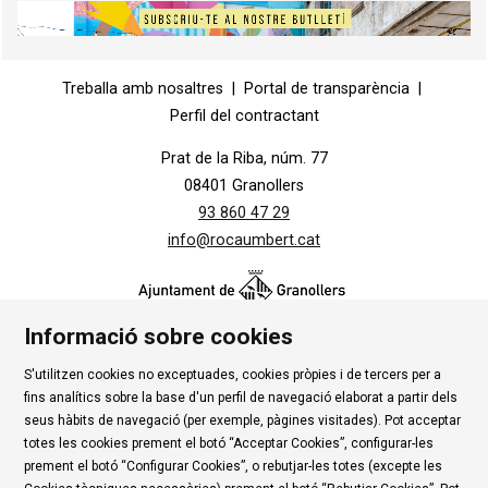
Diapositiva 1 de 1
Treballa amb nosaltres
|
Portal de transparència
|
Perfil del contractant
Prat de la Riba, núm. 77
08401 Granollers
93 860 47 29
info@rocaumbert.cat
Informació sobre cookies
S'utilitzen cookies no exceptuades, cookies pròpies i de tercers per a
Contacte
|
Instància Genèrica
|
Alta Tercers
|
fins analítics sobre la base d'un perfil de navegació elaborat a partir dels
Ús de Cookies
|
Política de privadesa
|
Avís Legal
|
seus hàbits de navegació (per exemple, pàgines visitades). Pot acceptar
totes les cookies prement el botó “Acceptar Cookies”, configurar-les
Condicions d'ús Roca Umbert
prement el botó “Configurar Cookies”, o rebutjar-les totes (excepte les