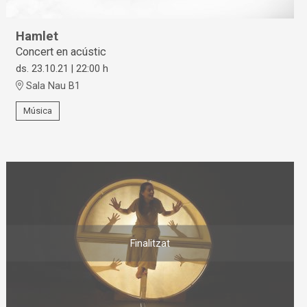
Hamlet
Concert en acústic
ds. 23.10.21
|
22:00 h
Sala Nau B1
Música
Finalitzat