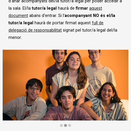
d'anar acompanyats del/la tutor/a legal per poder accedir a
la sala. El/la
tutor/a legal
haurà de
firmar
aquest
document
abans d'entrar. Si l'
acompanyant NO és el/la
tutor/a legal
haurà de portar firmat aquest
full de
delegació de responsabilitat
signat pel tutor/a legal del/la
menor.