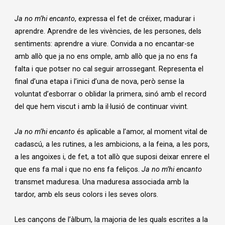
Diapositiva 2 de 3
Ja no m’hi encanto
, expressa el fet de créixer, madurar i
aprendre. Aprendre de les vivències, de les persones, dels
sentiments: aprendre a viure. Convida a no encantar-se
amb allò que ja no ens omple, amb allò que ja no ens fa
falta i que potser no cal seguir arrossegant. Representa el
final d’una etapa i l’inici d’una de nova, però sense la
voluntat d’esborrar o oblidar la primera, sinó amb el record
del que hem viscut i amb la il·lusió de continuar vivint.
Ja no m’hi encanto
és aplicable a l’amor, al moment vital de
cadascú, a les rutines, a les ambicions, a la feina, a les pors,
a les angoixes i, de fet, a tot allò que suposi deixar enrere el
que ens fa mal i que no ens fa feliços.
Ja no m’hi encanto
transmet maduresa. Una maduresa associada amb la
tardor, amb els seus colors i les seves olors.
Les cançons de l’àlbum, la majoria de les quals escrites a la