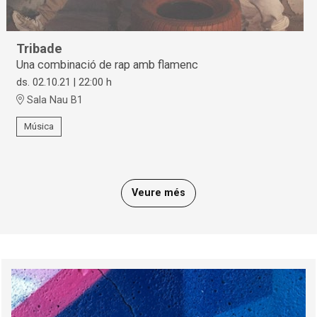
Tribade
Una combinació de rap amb flamenc
ds. 02.10.21
|
22:00 h
Sala Nau B1
Música
Veure més