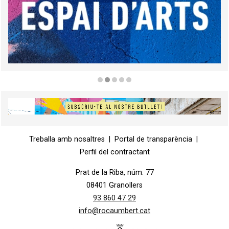
Diapositiva 2 de 5
Diapositiva 1 de 1
Treballa amb nosaltres
|
Portal de transparència
|
Perfil del contractant
Prat de la Riba, núm. 77
08401 Granollers
93 860 47 29
info@rocaumbert.cat