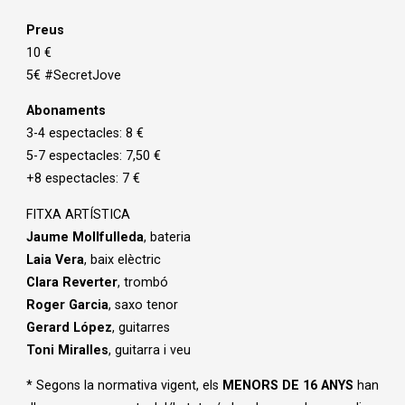
Preus
10 €
5€ #SecretJove
Abonaments
3-4 espectacles: 8 €
5-7 espectacles: 7,50 €
+8 espectacles: 7 €
FITXA ARTÍSTICA
Jaume Mollfulleda
, bateria
Laia Vera
, baix elèctric
Clara Reverter
, trombó
Roger Garcia
, saxo tenor
Gerard López
, guitarres
Toni Miralles
, guitarra i veu
* Segons la normativa vigent, els
MENORS DE 16 ANYS
han