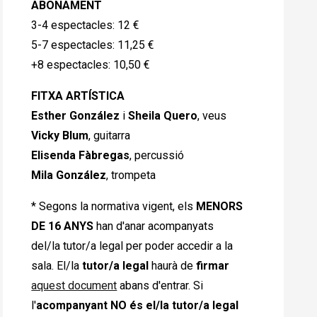
ABONAMENT
3-4 espectacles: 12 €
5-7 espectacles: 11,25 €
+8 espectacles: 10,50 €
FITXA
ARTÍSTICA
Esther González
i
Sheila Quero
, veus
Vicky
Blum
, guitarra
Elisenda Fàbregas
, percussió
Mila
González
, trompeta
* Segons la normativa vigent, els
MENORS
DE 16 ANYS
han d'anar acompanyats
del/la tutor/a legal per poder accedir a la
sala. El/la
tutor/a legal
haurà de
firmar
aquest document
abans d'entrar. Si
l'
acompanyant NO és el/la tutor/a legal