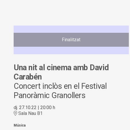
Finalitzat
Una nit al cinema amb David
Carabén
Concert inclòs en el Festival
Panoràmic Granollers
dj. 27.10.22
|
20:00 h
Sala Nau B1
Música