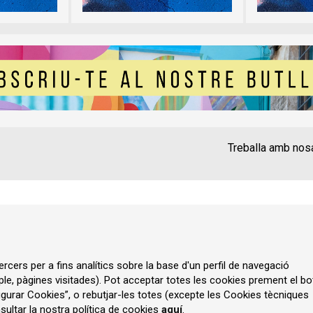
Treballa amb nos
Contacte
Instància Gen
Política de privadesa
A
rcers per a fins analítics sobre la base d'un perfil de navegació
ple, pàgines visitades). Pot acceptar totes les cookies prement el bo
gurar Cookies”, o rebutjar-les totes (excepte les Cookies tècniques
ultar la nostra política de cookies
aquí
.