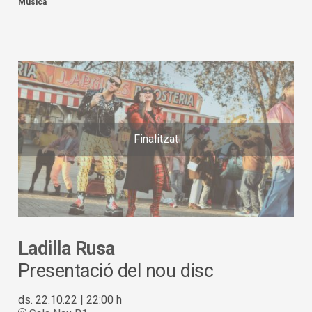
Música
Finalitzat
Ladilla Rusa
Presentació del nou disc
ds. 22.10.22
|
22:00 h