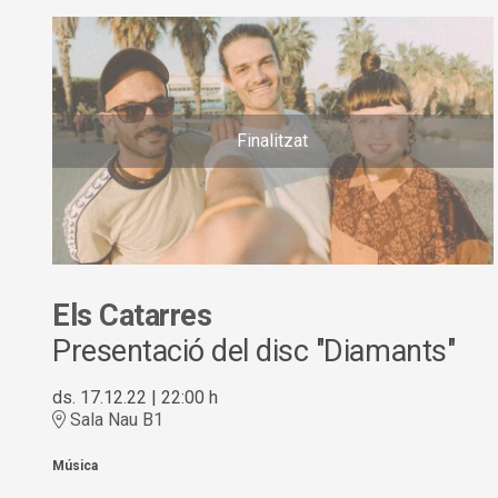
Finalitzat
Els Catarres
Presentació del disc "Diamants"
ds. 17.12.22
|
22:00 h
Sala Nau B1
Música