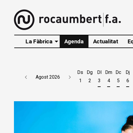
La Fàbrica
Agenda
Actualitat
E
Ds
Dg
Dl
Dm
Dc
Dj
Agost 2026
1
2
3
4
5
6
Dilluns 3 d'agos
Dimarts 4 d
Dimecr
Di