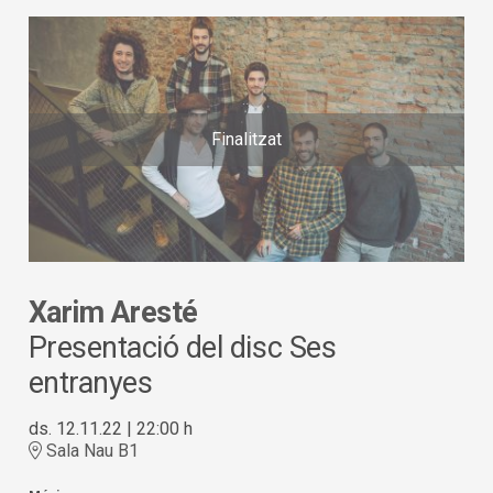
Finalitzat
Xarim Aresté
Presentació del disc Ses
entranyes
ds. 12.11.22
|
22:00 h
Sala Nau B1