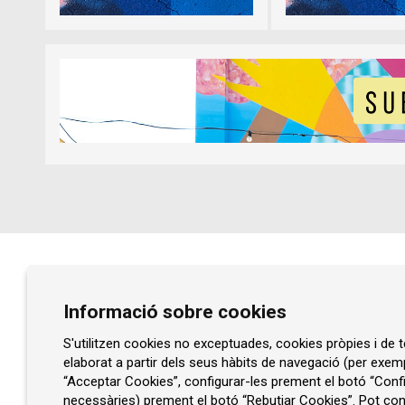
Diapositiva 1 de 5
Diapositiva 1 de 1
Prat de la Riba, núm. 77
Informació sobre cookies
08401 Granollers
93 860 47 29
S'utilitzen cookies no exceptuades, cookies pròpies i de te
elaborat a partir dels seus hàbits de navegació (per exem
info@rocaumbert.cat
“Acceptar Cookies”, configurar-les prement el botó “Confi
necessàries) prement el botó “Rebutjar Cookies”. Pot cons