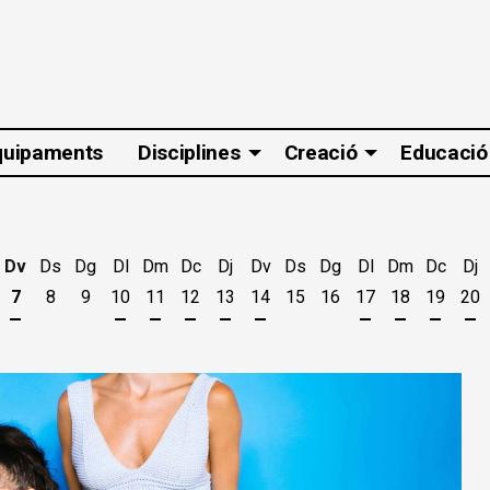
quipaments
Disciplines
Creació
Educació
Dv
Ds
Dg
Dl
Dm
Dc
Dj
Dv
Ds
Dg
Dl
Dm
Dc
Dj
7
8
9
10
11
12
13
14
15
16
17
18
19
20
t
'agost
es 5 d'agost
jous 6 d'agost
Divendres 7 d'agost
Dilluns 10 d'agost
Dimarts 11 d'agost
Dimecres 12 d'agost
Dijous 13 d'agost
Divendres 14 d'agost
Dilluns 17 d'ago
Dimarts 18 
Dimecr
Di