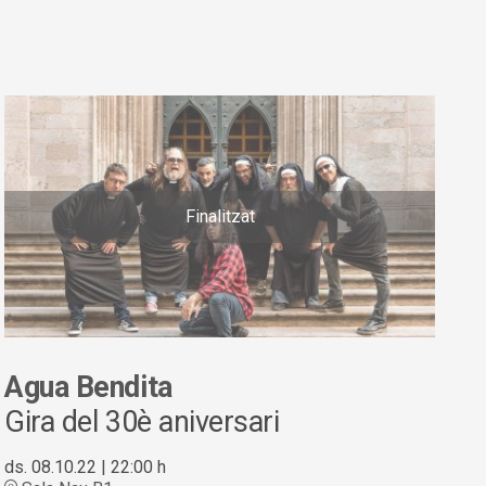
Finalitzat
Agua Bendita
Gira del 30è aniversari
ds. 08.10.22
|
22:00 h