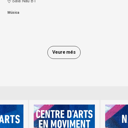
Sala Nau B1
Música
Veure més