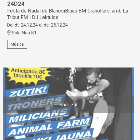
24D24
Festa de Nadal de BlancsiBlaus BM Granollers, amb La
Tribut FM i DJ Lektulos
Del dt. 24.12.24
al dc. 25.12.24
Sala Nau B1
Música
Finalitzat