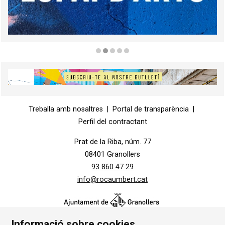
Diapositiva 2 de 5
Diapositiva 1 de 1
Treballa amb nosaltres
|
Portal de transparència
|
Perfil del contractant
Prat de la Riba, núm. 77
08401 Granollers
93 860 47 29
info@rocaumbert.cat
Informació sobre cookies