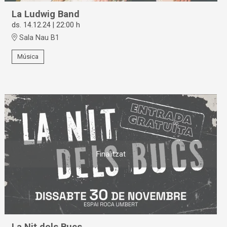
La Ludwig Band
ds. 14.12.24
|
22:00 h
Sala Nau B1
Música
Finalitzat
La Nit dels Bucs