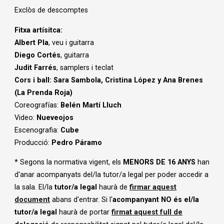
Exclòs de descomptes
Fitxa artísitca:
Albert Pla
, veu i guitarra
Diego Cortés
, guitarra
Judit Farrés
, samplers i teclat
Cors i ball: Sara Sambola, Cristina López y Ana Brenes
(La
Prenda Roja)
Coreografías:
Belén Martí Lluch
Video:
Nueveojos
Escenografia:
Cube
Producció:
Pedro Páramo
* Segons la normativa vigent, els
MENORS DE 16 ANYS
han
d'anar acompanyats del/la tutor/a legal per poder accedir a
la sala. El/la
tutor/a legal
haurà de
firmar aquest
document
abans d'entrar. Si l'
acompanyant NO és el/la
tutor/a legal
haurà de portar
firmat aquest
full de