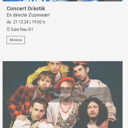
Concert Dràstik
En directe Zuzenean!
ds. 21.12.24
|
19:00 h
Sala Nau B1
Música
Finalitzat