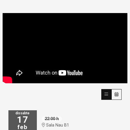
dissabte
17
22:00 h
Sala Nau B1
feb