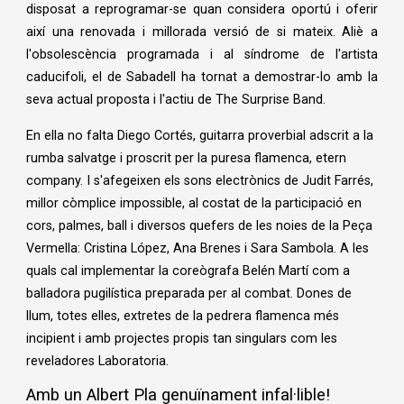
disposat a reprogramar-se quan considera oportú i oferir
així una renovada i millorada versió de si mateix. Aliè a
l'obsolescència programada i al síndrome de l'artista
caducifoli, el de Sabadell ha tornat a demostrar-lo amb la
seva actual proposta i l'actiu de The Surprise Band.
En ella no falta Diego Cortés, guitarra proverbial adscrit a la
rumba salvatge i proscrit per la puresa flamenca, etern
company. I s'afegeixen els sons electrònics de Judit Farrés,
millor còmplice impossible, al costat de la participació en
cors, palmes, ball i diversos quefers de les noies de la Peça
Vermella: Cristina López, Ana Brenes i Sara Sambola. A les
quals cal implementar la coreògrafa Belén Martí com a
balladora pugilística preparada per al combat. Dones de
llum, totes elles, extretes de la pedrera flamenca més
incipient i amb projectes propis tan singulars com les
reveladores Laboratoria.
Amb un Albert Pla genuïnament infal·lible!