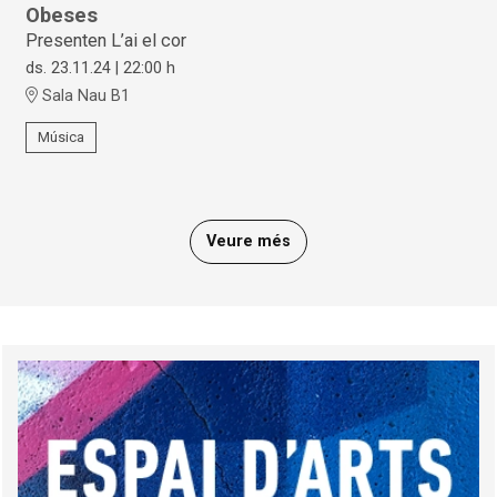
Obeses
Presenten L’ai el cor
ds. 23.11.24
|
22:00 h
Sala Nau B1
Música
Veure més