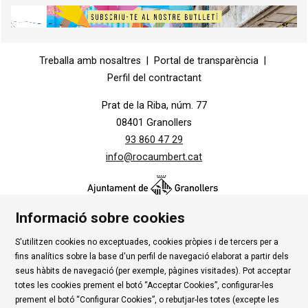
Diapositiva 1 de 1
Treballa amb nosaltres
|
Portal de transparència
|
Perfil del contractant
Prat de la Riba, núm. 77
08401 Granollers
93 860 47 29
info@rocaumbert.cat
Informació sobre cookies
S'utilitzen cookies no exceptuades, cookies pròpies i de tercers per a
Contacte
|
Instància Genèrica
|
Alta Tercers
|
fins analítics sobre la base d'un perfil de navegació elaborat a partir dels
Ús de Cookies
|
Política de privadesa
|
Avís Legal
|
seus hàbits de navegació (per exemple, pàgines visitades). Pot acceptar
totes les cookies prement el botó “Acceptar Cookies”, configurar-les
Condicions d'ús Roca Umbert
prement el botó “Configurar Cookies”, o rebutjar-les totes (excepte les