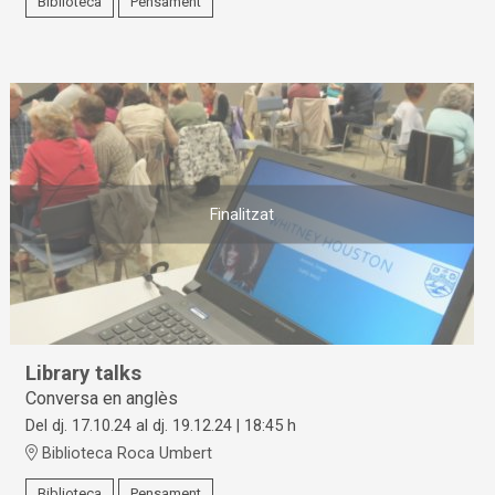
Biblioteca
Pensament
Finalitzat
Library talks
Conversa en anglès
Del dj. 17.10.24
al dj. 19.12.24
|
18:45 h
Biblioteca Roca Umbert
Biblioteca
Pensament