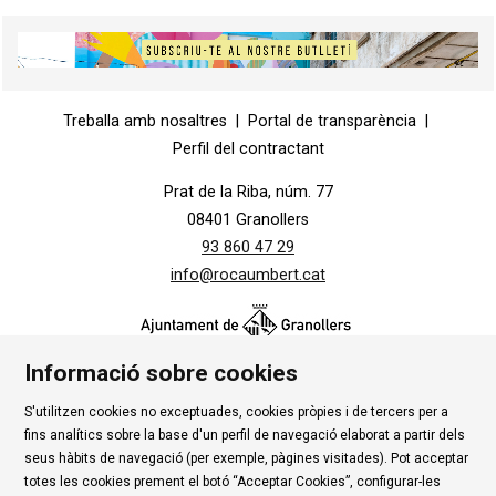
Diapositiva 2 de 5
Diapositiva 1 de 1
Treballa amb nosaltres
|
Portal de transparència
|
Perfil del contractant
Prat de la Riba, núm. 77
08401 Granollers
93 860 47 29
info@rocaumbert.cat
Informació sobre cookies
S'utilitzen cookies no exceptuades, cookies pròpies i de tercers per a
Contacte
|
Instància Genèrica
|
Alta Tercers
|
fins analítics sobre la base d'un perfil de navegació elaborat a partir dels
Ús de Cookies
|
Política de privadesa
|
Avís Legal
|
seus hàbits de navegació (per exemple, pàgines visitades). Pot acceptar
totes les cookies prement el botó “Acceptar Cookies”, configurar-les
Condicions d'ús Roca Umbert