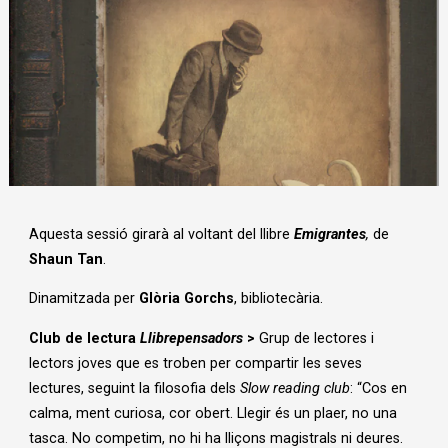
Diapositiva 1 de 1
Aquesta sessió girarà al voltant del llibre
Emigrantes
,
de
Shaun Tan
.
Dinamitzada per
Glòria Gorchs
, bibliotecària.
Club de lectura
Llibrepensadors
>
Grup de lectores i
lectors joves que es troben per compartir les seves
lectures, seguint la filosofia dels
Slow reading club
: “Cos en
calma, ment curiosa, cor obert. Llegir és un plaer, no una
tasca. No competim, no hi ha lliçons magistrals ni deures.