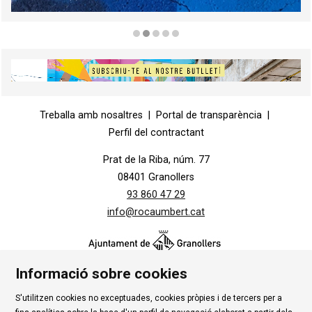
Diapositiva 2 de 5
Diapositiva 1 de 1
Treballa amb nosaltres
|
Portal de transparència
|
Perfil del contractant
Prat de la Riba, núm. 77
08401 Granollers
93 860 47 29
info@rocaumbert.cat
Informació sobre cookies
S'utilitzen cookies no exceptuades, cookies pròpies i de tercers per a
Contacte
|
Instància Genèrica
|
Alta Tercers
|