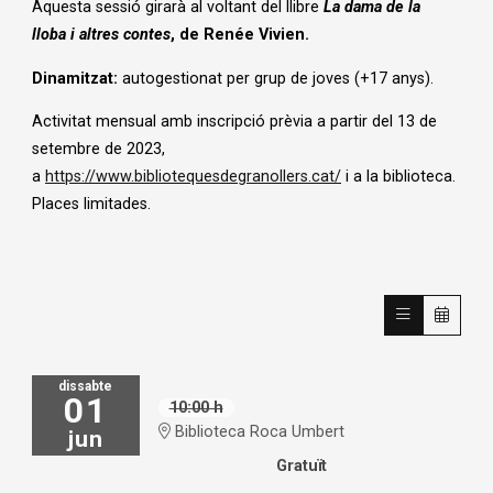
Aquesta sessió girarà al voltant del llibre
La dama de la
lloba
i altres contes
, de Renée Vivien.
Dinamitzat:
autogestionat per grup de joves (+17 anys).
Activitat mensual amb inscripció prèvia a partir del 13 de
setembre de 2023,
a
https://www.bibliotequesdegranollers.cat/
i a la biblioteca.
Places limitades.
dissabte
01
10:00 h
Biblioteca Roca Umbert
jun
Gratuït