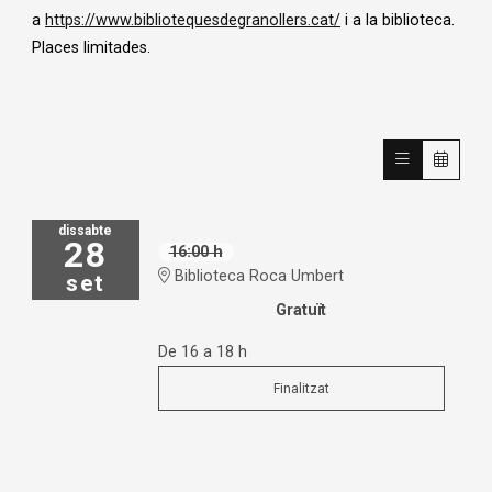
a
https://www.bibliotequesdegranollers.cat/
i a la biblioteca.
Places limitades.
dissabte
28
16:00 h
Biblioteca Roca Umbert
set
Gratuït
De 16 a 18 h
Finalitzat