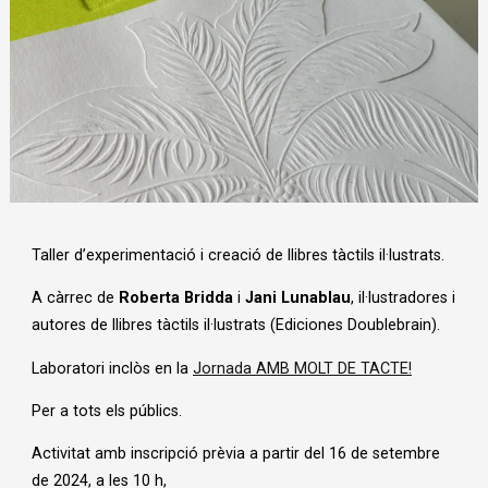
Diapositiva 1 de 1
Taller d’experimentació i creació de llibres tàctils il·lustrats.
A càrrec de
Roberta Bridda
i
Jani Lunablau
, il·lustradores i
autores de llibres tàctils il·lustrats (Ediciones Doublebrain).
Laboratori inclòs en la
Jornada AMB MOLT DE TACTE!
Per a tots els públics.
Activitat amb inscripció prèvia a partir del 16 de setembre
de 2024, a les 10 h,