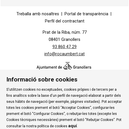
Diapositiva 1 de 1
Treballa amb nosaltres
|
Portal de transparència
|
Perfil del contractant
Prat de la Riba, núm. 77
08401 Granollers
93 860 47 29
info@rocaumbert.cat
Informació sobre cookies
S'utilitzen cookies no exceptuades, cookies pròpies i de tercers per a
Contacte
|
Instància Genèrica
|
Alta Tercers
|
fins analítics sobre la base d'un perfil de navegació elaborat a partir dels
Ús de Cookies
|
Política de privadesa
|
Avís Legal
|
seus hàbits de navegació (per exemple, pàgines visitades). Pot acceptar
totes les cookies prement el botó “Acceptar Cookies”, configurar-les
Condicions d'ús Roca Umbert
prement el botó “Configurar Cookies”, o rebutjar-les totes (excepte les
Cookies tècniques necessàries) prement el botó “Rebutjar Cookies”. Pot
Link a rss
Link a instagram
Link a youtube
Link a twitter
Link 
aquí
consultar la nostra política de cookies
.