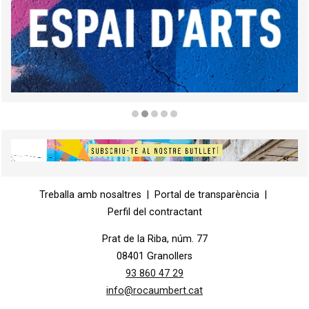
Diapositiva 2 de 5
Diapositiva 1 de 1
Treballa amb nosaltres
|
Portal de transparència
|
Perfil del contractant
Prat de la Riba, núm. 77
08401 Granollers
93 860 47 29
info@rocaumbert.cat