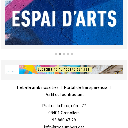
Diapositiva 2 de 5
Diapositiva 1 de 1
Treballa amb nosaltres
|
Portal de transparència
|
Perfil del contractant
Prat de la Riba, núm. 77
08401 Granollers
93 860 47 29
info@rocaumbert.cat