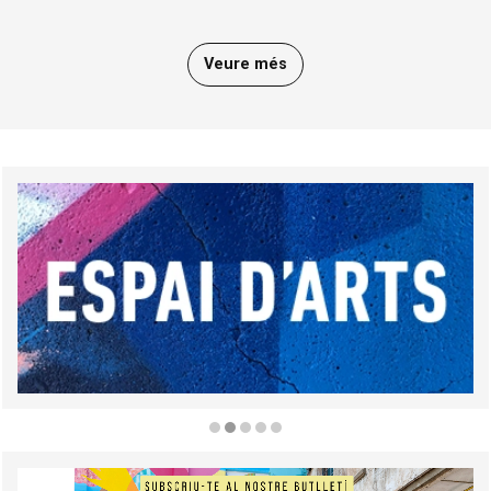
Veure més
Diapositiva 2 de 5