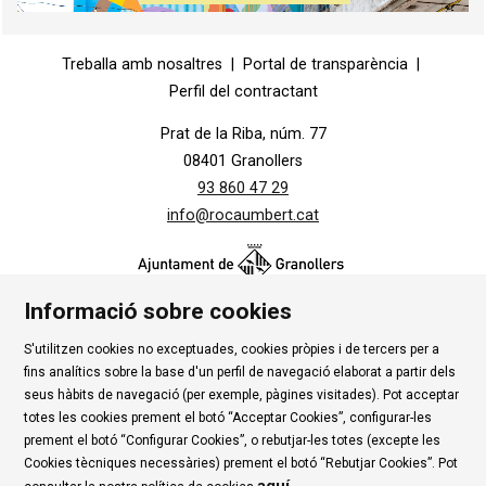
Diapositiva 1 de 1
Treballa amb nosaltres
|
Portal de transparència
|
Perfil del contractant
Prat de la Riba, núm. 77
08401 Granollers
93 860 47 29
info@rocaumbert.cat
Informació sobre cookies
S'utilitzen cookies no exceptuades, cookies pròpies i de tercers per a
Contacte
|
Instància Genèrica
|
Alta Tercers
|
fins analítics sobre la base d'un perfil de navegació elaborat a partir dels
Ús de Cookies
|
Política de privadesa
|
Avís Legal
|
seus hàbits de navegació (per exemple, pàgines visitades). Pot acceptar
totes les cookies prement el botó “Acceptar Cookies”, configurar-les
Condicions d'ús Roca Umbert
prement el botó “Configurar Cookies”, o rebutjar-les totes (excepte les
Cookies tècniques necessàries) prement el botó “Rebutjar Cookies”. Pot
Link a rss
Link a instagram
Link a youtube
Link a twitter
Link 