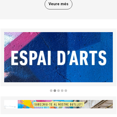
Veure més
Diapositiva 2 de 5