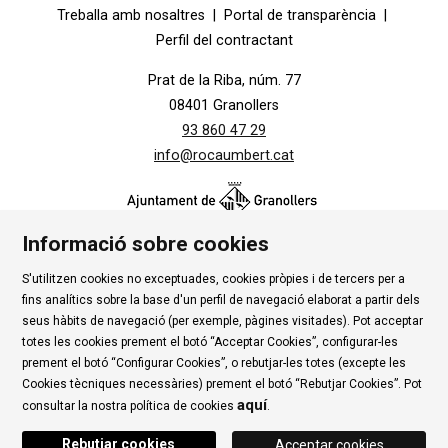
Diapositiva 1 de 1
Treballa amb nosaltres
|
Portal de transparència
|
Perfil del contractant
Prat de la Riba, núm. 77
08401 Granollers
93 860 47 29
info@rocaumbert.cat
Informació sobre cookies
S'utilitzen cookies no exceptuades, cookies pròpies i de tercers per a
Contacte
|
Instància Genèrica
|
Alta Tercers
|
fins analítics sobre la base d'un perfil de navegació elaborat a partir dels
Ús de Cookies
|
Política de privadesa
|
Avís Legal
|
seus hàbits de navegació (per exemple, pàgines visitades). Pot acceptar
totes les cookies prement el botó “Acceptar Cookies”, configurar-les
Condicions d'ús Roca Umbert
prement el botó “Configurar Cookies”, o rebutjar-les totes (excepte les
Cookies tècniques necessàries) prement el botó “Rebutjar Cookies”. Pot
Link a rss
Link a instagram
Link a youtube
Link a twitter
Link 
aquí
consultar la nostra política de cookies
.
Rebutjar cookies
Acceptar cookies