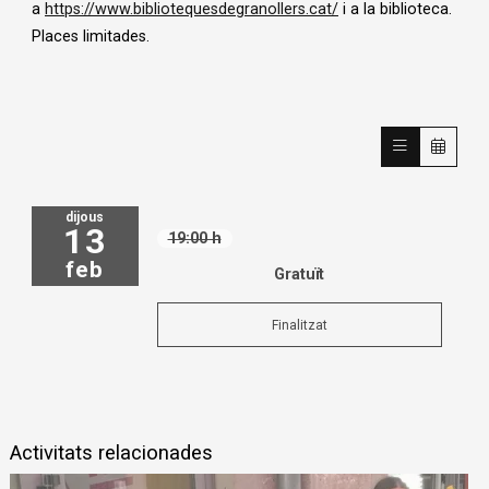
a
https://www.bibliotequesdegranollers.cat/
i a la biblioteca.
Places limitades.
dijous
13
19:00 h
feb
Gratuït
Finalitzat
Activitats relacionades