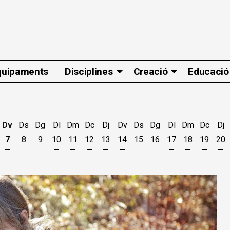
quipaments
Disciplines
Creació
Educació
Dv
Ds
Dg
Dl
Dm
Dc
Dj
Dv
Ds
Dg
Dl
Dm
Dc
Dj
7
8
9
10
11
12
13
14
15
16
17
18
19
20
t
'agost
es 5 d'agost
jous 6 d'agost
Divendres 7 d'agost
Dilluns 10 d'agost
Dimarts 11 d'agost
Dimecres 12 d'agost
Dijous 13 d'agost
Divendres 14 d'agost
Dilluns 17 d'ago
Dimarts 18 
Dimecr
Di