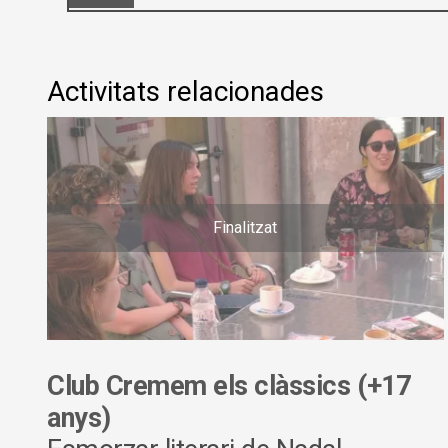
Activitats relacionades
Finalitzat
Club Cremem els clàssics (+17
anys)