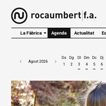
La Fàbrica
Agenda
Actualitat
E
Ds
Dg
Dl
Dm
Dc
Dj
Agost 2026
1
2
3
4
5
6
Dilluns 3 d'agos
Dimarts 4 d
Dimecr
Di