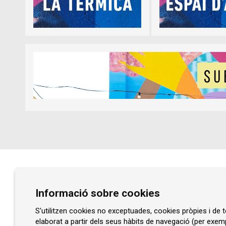
Diapositiva 1 de 5
Diapositiva 1 de 1
Prat de la Riba, núm. 77
Informació sobre cookies
08401 Granollers
93 860 47 29
S'utilitzen cookies no exceptuades, cookies pròpies i de te
elaborat a partir dels seus hàbits de navegació (per exem
info@rocaumbert.cat