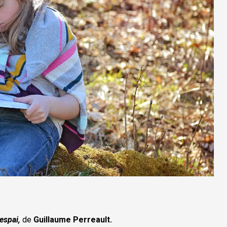
'espai,
de
Guillaume Perreault.