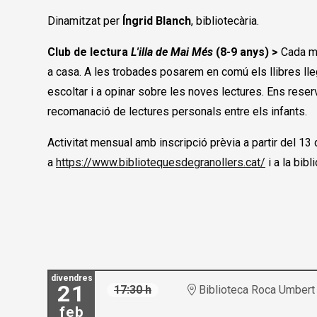
Dinamitzat per
Íngrid Blanch
, bibliotecària.
Club de lectura
L'illa de Mai Més
(8-9 anys) >
Cada me
a casa. A les trobades posarem en comú els llibres lle
escoltar i a opinar sobre les noves lectures. Ens reser
recomanació de lectures personals entre els infants.
Activitat mensual amb inscripció prèvia a partir del 1
a
https://www.bibliotequesdegranollers.cat/
i a la bibl
divendres
21
17:30 h
Biblioteca Roca Umbert
feb