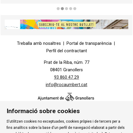
Diapositiva 2 de 5
Diapositiva 1 de 1
Treballa amb nosaltres
|
Portal de transparència
|
Perfil del contractant
Prat de la Riba, núm. 77
08401 Granollers
93 860 47 29
info@rocaumbert.cat
Informació sobre cookies
S'utilitzen cookies no exceptuades, cookies pròpies i de tercers per a
Contacte
|
Instància Genèrica
|
Alta Tercers
|
fins analítics sobre la base d'un perfil de navegació elaborat a partir dels