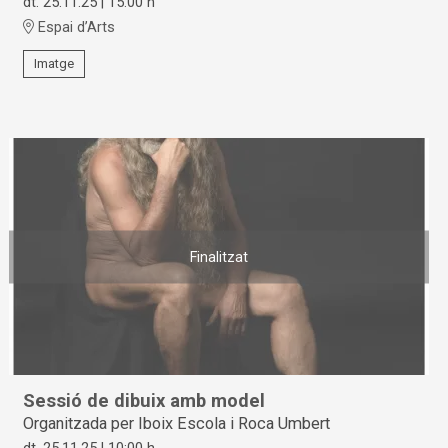
dt. 25.11.25
|
15:00 h
Espai d’Arts
Imatge
Finalitzat
Sessió de dibuix amb model
Organitzada per Iboix Escola i Roca Umbert
dt. 25.11.25
|
10:00 h