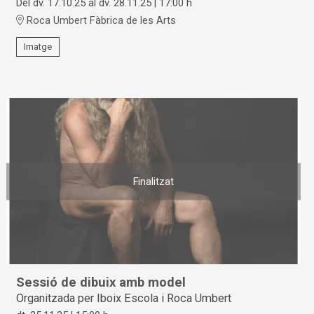
Del dv. 17.10.25
al dv. 28.11.25
|
17:00 h
Roca Umbert Fàbrica de les Arts
Imatge
Finalitzat
Sessió de dibuix amb model
Organitzada per Iboix Escola i Roca Umbert