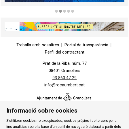
Diapositiva 2 de 5
Diapositiva 1 de 1
Treballa amb nosaltres
|
Portal de transparència
|
Perfil del contractant
Prat de la Riba, núm. 77
08401 Granollers
93 860 47 29
info@rocaumbert.cat
Informació sobre cookies
S'utilitzen cookies no exceptuades, cookies pròpies i de tercers per a
Contacte
|
Instància Genèrica
|
Alta Tercers
|
fins analítics sobre la base d'un perfil de navegació elaborat a partir dels