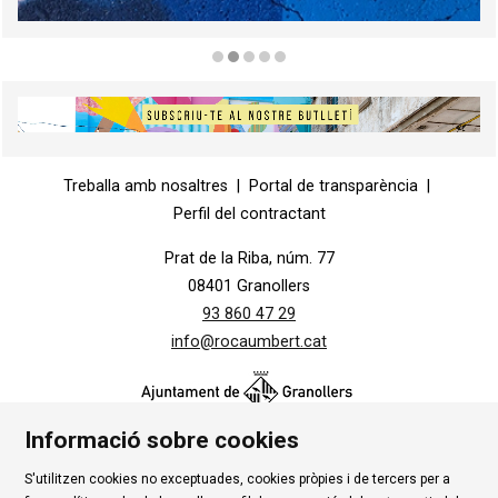
Diapositiva 2 de 5
Diapositiva 1 de 1
Treballa amb nosaltres
|
Portal de transparència
|
Perfil del contractant
Prat de la Riba, núm. 77
08401 Granollers
93 860 47 29
info@rocaumbert.cat
Informació sobre cookies
S'utilitzen cookies no exceptuades, cookies pròpies i de tercers per a
Contacte
|
Instància Genèrica
|
Alta Tercers
|