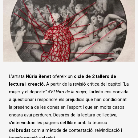
Diapositiva 1 de 1
L'artista
Núria Benet
ofereix un
cicle de 2 tallers de
lectura i creació.
A partir de la revisió crítica del capítol "La
mujer y el deporte
"
d'
El libro de la mujer
, l'artista ens convida
a qüestionar i respondre els prejudicis que han condicionat
la presència de les dones en l’esport i que en molts casos
encara avui perduren. Després de la lectura col·lectiva,
s'intervindran les pàgines del llibre amb la tècnica
del
brodat
com a mètode de contestació, reivindicació i