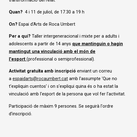
transformació del relat.
Quan?
4 i 11 de juliol, de 17.30 a 19 h
On?
Espai d'Arts de Roca Umbert
Per a qui?
Taller intergeneracional i mixte per a adults i
adolescents a partir de 14 anys
que mantinguin o hagin
mantingut una vinculació amb el món de
l'esport
(professional o semiprofessional).
Activitat gratuïta amb inscripció
enviant un correu
a
espaidarts@rocaumbert.cat
amb l'assumpte 'Que no
t'expliquin cuentos' i on s'expliqui quina és o ha estat la
vinculació amb l'esport de la persona que vol fer l'activitat.
Participació de màxim 9 persones. Se seguirà l'ordre
d'inscripció.