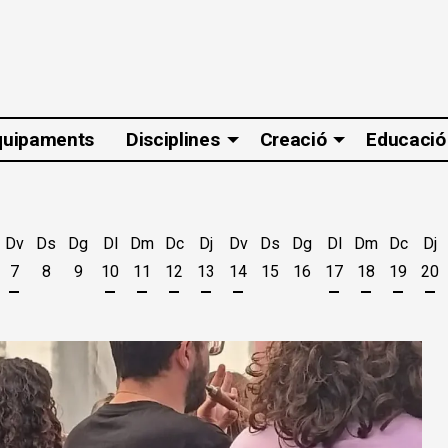
quipaments
Disciplines
Creació
Educació
Dv
Ds
Dg
Dl
Dm
Dc
Dj
Dv
Ds
Dg
Dl
Dm
Dc
Dj
7
8
9
10
11
12
13
14
15
16
17
18
19
20
t
'agost
es 5 d'agost
jous 6 d'agost
Divendres 7 d'agost
Dilluns 10 d'agost
Dimarts 11 d'agost
Dimecres 12 d'agost
Dijous 13 d'agost
Divendres 14 d'agost
Dilluns 17 d'ago
Dimarts 18 
Dimecr
Di