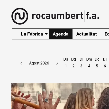
La Fàbrica
Agenda
Actualitat
E
Ds
Dg
Dl
Dm
Dc
Dj
Agost 2026
1
2
3
4
5
6
Dilluns 3 d'agos
Dimarts 4 d
Dimecr
Di