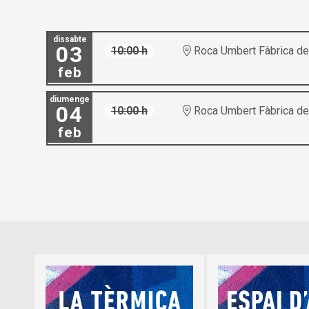
dissabte
03
10:00 h
Roca Umbert Fàbrica de 
feb
diumenge
04
10:00 h
Roca Umbert Fàbrica de 
feb