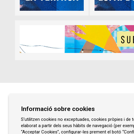
Diapositiva 1 de 5
Diapositiva 1 de 1
Prat de la Riba, núm. 77
Informació sobre cookies
08401 Granollers
93 860 47 29
S'utilitzen cookies no exceptuades, cookies pròpies i de te
elaborat a partir dels seus hàbits de navegació (per exem
info@rocaumbert.cat
“Acceptar Cookies”, configurar-les prement el botó “Confi