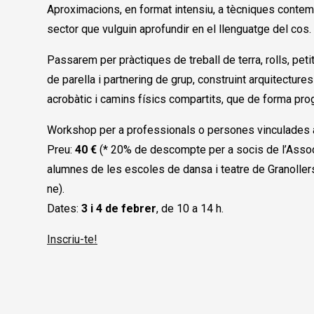
Aproximacions, en format intensiu, a tècniques conte
sector que vulguin aprofundir en el llenguatge del cos.
Passarem per pràctiques de treball de terra, rolls, pet
de parella i partnering de grup, construint arquitectur
acrobàtic i camins físics compartits, que de forma pro
Workshop per a professionals o persones vinculades a
Preu:
40 €
(* 20% de descompte per a socis de l’Assoc
alumnes de les escoles de dansa i teatre de Granollers. 
ne).
Dates:
3 i 4 de febrer
, de 10 a 14 h.
Inscriu-te!