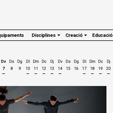
quipaments
Disciplines
Creació
Educació
Dv
Ds
Dg
Dl
Dm
Dc
Dj
Dv
Ds
Dg
Dl
Dm
Dc
Dj
7
8
9
10
11
12
13
14
15
16
17
18
19
20
t
'agost
es 5 d'agost
jous 6 d'agost
Divendres 7 d'agost
Dilluns 10 d'agost
Dimarts 11 d'agost
Dimecres 12 d'agost
Dijous 13 d'agost
Divendres 14 d'agost
Dilluns 17 d'ago
Dimarts 18 
Dimecr
Di