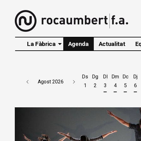
La Fàbrica
Agenda
Actualitat
E
Ds
Dg
Dl
Dm
Dc
Dj
Agost 2026
1
2
3
4
5
6
Dilluns 3 d'agos
Dimarts 4 d
Dimecr
Di