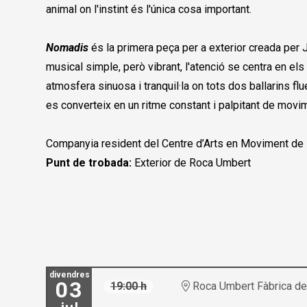
animal on l'instint és l'única cosa important.
Nomadis
és la primera peça per a exterior creada per J
musical simple, però vibrant, l'atenció se centra en els 
atmosfera sinuosa i tranquil·la on tots dos ballarins f
es converteix en un ritme constant i palpitant de movi
Companyia resident del Centre d’Arts en Moviment de
Punt de trobada:
Exterior de Roca Umbert
divendres
03
19:00 h
Roca Umbert Fàbrica de 