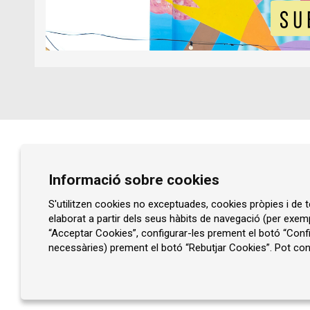
Diapositiva 1 de 1
Prat de la Riba, núm. 77
Informació sobre cookies
08401 Granollers
93 860 47 29
S'utilitzen cookies no exceptuades, cookies pròpies i de te
elaborat a partir dels seus hàbits de navegació (per exem
info@rocaumbert.cat
“Acceptar Cookies”, configurar-les prement el botó “Confi
necessàries) prement el botó “Rebutjar Cookies”. Pot cons