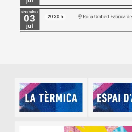
jul
divendres
03
20:30 h
Roca Umbert Fàbrica de 
jul
Diapositiva 1 de 5