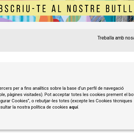
Treballa amb nos
Contacte
Instància Gen
Política de privadesa
A
rcers per a fins analítics sobre la base d'un perfil de navegació
ple, pàgines visitades). Pot acceptar totes les cookies prement el bo
gurar Cookies”, o rebutjar-les totes (excepte les Cookies tècniques
ultar la nostra política de cookies
aquí
.