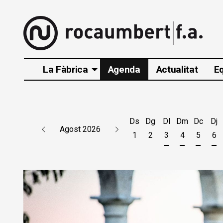
La Fàbrica
Agenda
Actualitat
E
Ds
Dg
Dl
Dm
Dc
Dj
Agost 2026
1
2
3
4
5
6
Dilluns 3 d'agos
Dimarts 4 d
Dimecr
Di