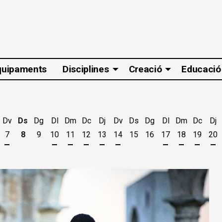
quipaments
Disciplines
Creació
Educació
Dv
Ds
Dg
Dl
Dm
Dc
Dj
Dv
Ds
Dg
Dl
Dm
Dc
Dj
7
8
9
10
11
12
13
14
15
16
17
18
19
20
t
'agost
es 5 d'agost
jous 6 d'agost
Divendres 7 d'agost
Dilluns 10 d'agost
Dimarts 11 d'agost
Dimecres 12 d'agost
Dijous 13 d'agost
Divendres 14 d'agost
Dilluns 17 d'ago
Dimarts 18 
Dimecr
Di