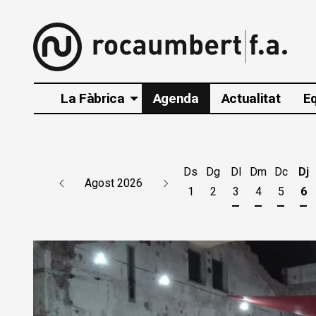
La Fàbrica
Agenda
Actualitat
E
Ds
Dg
Dl
Dm
Dc
Dj
Agost 2026
1
2
3
4
5
6
Dilluns 3 d'agos
Dimarts 4 d
Dimecr
Di