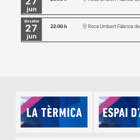
27
jun
dissabte
27
22:00 h
Roca Umbert Fàbrica de 
jun
Diapositiva 1 de 5