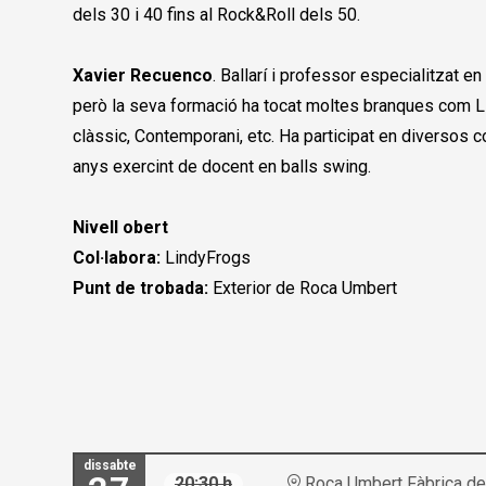
dels 30 i 40 fins al Rock&Roll dels 50.
Xavier Recuenco
. Ballarí i professor especialitzat 
però la seva formació ha tocat moltes branques com Li
clàssic, Contemporani, etc. Ha participat en diversos 
anys exercint de docent en balls swing.
Nivell obert
Col·labora:
LindyFrogs
Punt de trobada:
Exterior de Roca Umbert
dissabte
20:30 h
Roca Umbert Fàbrica de 