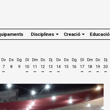
quipaments
Disciplines
Creació
Educació
Dv
Ds
Dg
Dl
Dm
Dc
Dj
Dv
Ds
Dg
Dl
Dm
Dc
Dj
7
8
9
10
11
12
13
14
15
16
17
18
19
20
t
'agost
es 5 d'agost
jous 6 d'agost
Divendres 7 d'agost
Dilluns 10 d'agost
Dimarts 11 d'agost
Dimecres 12 d'agost
Dijous 13 d'agost
Divendres 14 d'agost
Dilluns 17 d'ago
Dimarts 18 
Dimecr
Di