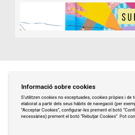
Diapositiva 1 de 1
Prat de la Riba, núm. 77
Informació sobre cookies
08401 Granollers
93 860 47 29
S'utilitzen cookies no exceptuades, cookies pròpies i de te
elaborat a partir dels seus hàbits de navegació (per exem
info@rocaumbert.cat
“Acceptar Cookies”, configurar-les prement el botó “Confi
necessàries) prement el botó “Rebutjar Cookies”. Pot cons