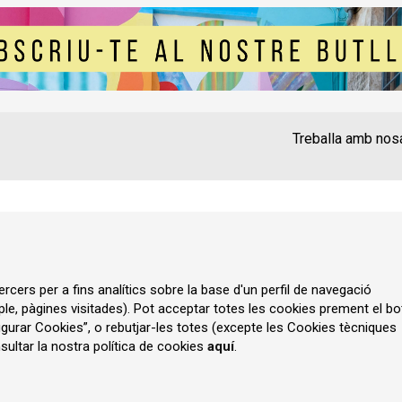
Treballa amb nos
Contacte
Instància Gen
Política de privadesa
A
rcers per a fins analítics sobre la base d'un perfil de navegació
ple, pàgines visitades). Pot acceptar totes les cookies prement el bo
gurar Cookies”, o rebutjar-les totes (excepte les Cookies tècniques
ultar la nostra política de cookies
aquí
.