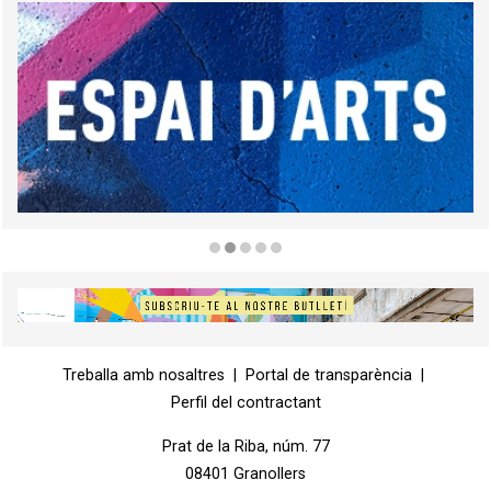
Diapositiva 2 de 5
Diapositiva 1 de 1
Treballa amb nosaltres
|
Portal de transparència
|
Perfil del contractant
Prat de la Riba, núm. 77
08401 Granollers