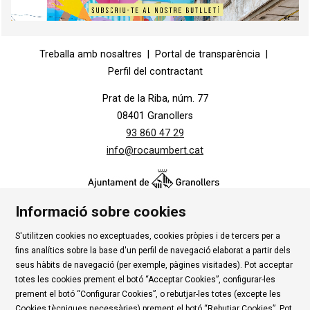
Diapositiva 1 de 1
Treballa amb nosaltres
|
Portal de transparència
|
Perfil del contractant
Prat de la Riba, núm. 77
08401 Granollers
93 860 47 29
info@rocaumbert.cat
Informació sobre cookies
S'utilitzen cookies no exceptuades, cookies pròpies i de tercers per a
Contacte
|
Instància Genèrica
|
Alta Tercers
|
fins analítics sobre la base d'un perfil de navegació elaborat a partir dels
Ús de Cookies
|
Política de privadesa
|
Avís Legal
|
seus hàbits de navegació (per exemple, pàgines visitades). Pot acceptar
totes les cookies prement el botó “Acceptar Cookies”, configurar-les
Condicions d'ús Roca Umbert
prement el botó “Configurar Cookies”, o rebutjar-les totes (excepte les
Cookies tècniques necessàries) prement el botó “Rebutjar Cookies”. Pot