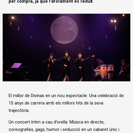
per compra, ja que l'aforament és reduït.
Diapositiva 1 de 1
El
millor
de Di
vinas en un
nou
espectacle
. Una
celebració
de
15
anys
de carrera
amb
els
millors
hits de la
seva
trajectòria
.
Un
concert
íntim
a
cau
d’orella
: Música en directe,
coreografies
, gags, humor i
seducció
en un
cabaret
únic
i