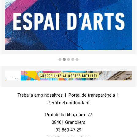
Diapositiva 2 de 5
Diapositiva 1 de 1
Treballa amb nosaltres
|
Portal de transparència
|
Perfil del contractant
Prat de la Riba, núm. 77
08401 Granollers
93 860 47 29