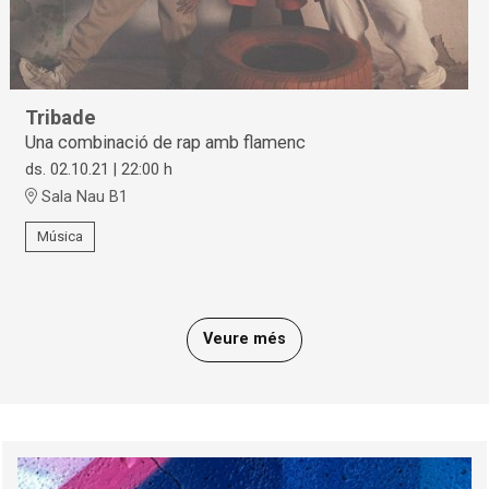
Tribade
Una combinació de rap amb flamenc
ds. 02.10.21
|
22:00 h
Sala Nau B1
Música
Veure més