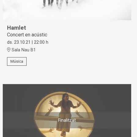
Hamlet
Concert en acústic
ds. 23.10.21
|
22:00 h
Sala Nau B1
Música
Finalitzat