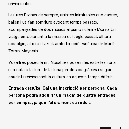
reivindicatiu
.
Les tres Divinas de
sempre
,
artistes
inimitables que canten,
ballen i
us
fan
somriure
evocant
temps
passats
,
acompanyades
de dos
músics
al piano i
clarinet
/saxo. Un
viatge
emocionant
a la música del
segle
passat
;
alhora
nostàlgic
,
alhora
divertit
;
amb
direcció
escènica
de Mar
tí
Torras
Mayneris
.
Vosaltres
poseu
la
nit
.
Nosaltres
posem
les estrelles i una
serenata a la
llum
de la lluna per
dir
-vos
gràcies
i seguir
gaudint
i
reivindicant
la cultura en
aquests
temps
difícils
.
Entrada gratuïta. Cal una inscripció per persona. Cada
persona podrà adquirir un màxim de quatre entrades
per compra, ja que l'aforament és reduït.