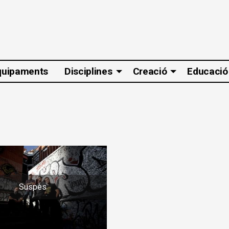
quipaments
Disciplines
Creació
Educació
Suspès