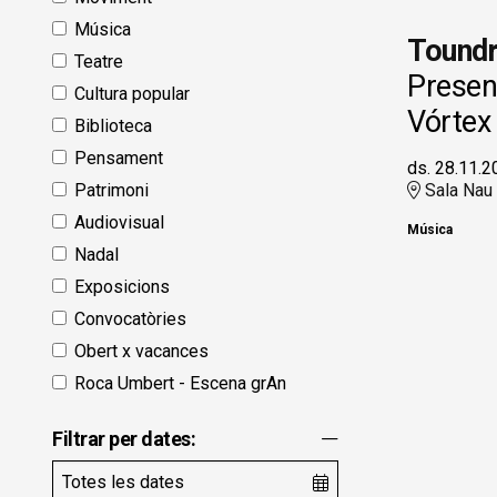
Música
Toundr
Teatre
Present
Cultura popular
Vórtex
Biblioteca
Pensament
ds. 28.11.2
Patrimoni
Sala Nau
Audiovisual
Música
Nadal
Exposicions
Convocatòries
Obert x vacances
Roca Umbert - Escena grAn
Filtrar per dates: