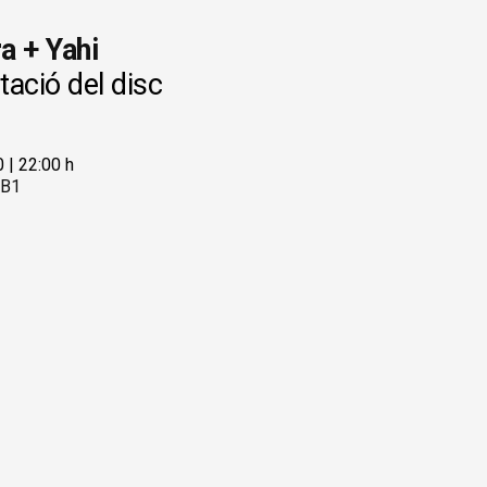
a + Yahi
ació del disc
0
|
22:00 h
 B1