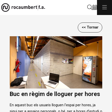
Cerca
<< Tornar
Diapositiva 2 de 2
Buc en règim de lloguer per hores
En aquest buc els usuaris lloguen l'espai per hores, ja
sigui per a assajos personals, o bé, per a hores d’estudi o