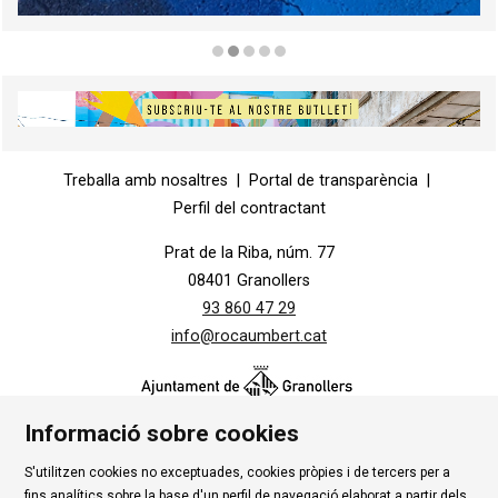
Diapositiva 2 de 5
Diapositiva 1 de 1
Treballa amb nosaltres
|
Portal de transparència
|
Perfil del contractant
Prat de la Riba, núm. 77
08401 Granollers
93 860 47 29
info@rocaumbert.cat
Informació sobre cookies
S'utilitzen cookies no exceptuades, cookies pròpies i de tercers per a
Contacte
|
Instància Genèrica
|
Alta Tercers
|
fins analítics sobre la base d'un perfil de navegació elaborat a partir dels