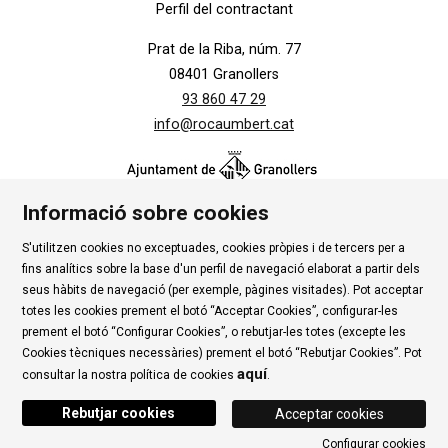
Perfil del contractant
Prat de la Riba, núm. 77
08401 Granollers
93 860 47 29
info@rocaumbert.cat
Informació sobre cookies
S'utilitzen cookies no exceptuades, cookies pròpies i de tercers per a
Contacte
|
Instància Genèrica
|
Alta Tercers
|
fins analítics sobre la base d'un perfil de navegació elaborat a partir dels
Ús de Cookies
|
Política de privadesa
|
Avís Legal
|
seus hàbits de navegació (per exemple, pàgines visitades). Pot acceptar
totes les cookies prement el botó “Acceptar Cookies”, configurar-les
Condicions d'ús Roca Umbert
prement el botó “Configurar Cookies”, o rebutjar-les totes (excepte les
Cookies tècniques necessàries) prement el botó “Rebutjar Cookies”. Pot
Link a rss
Link a instagram
Link a youtube
Link a twitter
Link 
aquí
consultar la nostra política de cookies
.
Rebutjar cookies
Acceptar cookies
Configurar cookies