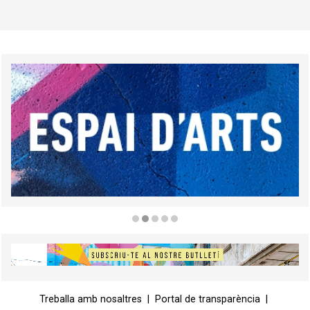
Diapositiva 2 de 5
Diapositiva 1 de 1
Treballa amb nosaltres
|
Portal de transparència
|