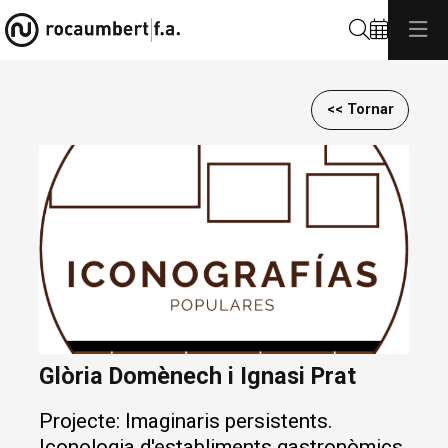
Cerca
<< Tornar
Diapositiva 1 de 1
Glòria Domènech i Ignasi Prat
Projecte: Imaginaris persistents.
Iconologia d'establiments gastronòmics