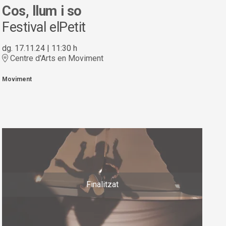
Cos, llum i so
Festival elPetit
dg. 17.11.24
|
11:30 h
Centre d'Arts en Moviment
Moviment
Finalitzat