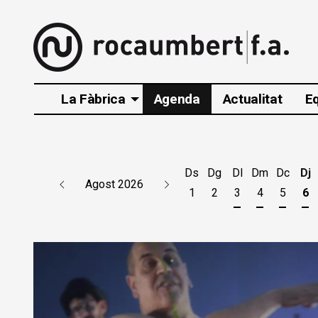
La Fàbrica
Agenda
Actualitat
E
Ds
Dg
Dl
Dm
Dc
Dj
Agost 2026
1
2
3
4
5
6
Dilluns 3 d'agos
Dimarts 4 d
Dimecr
Di