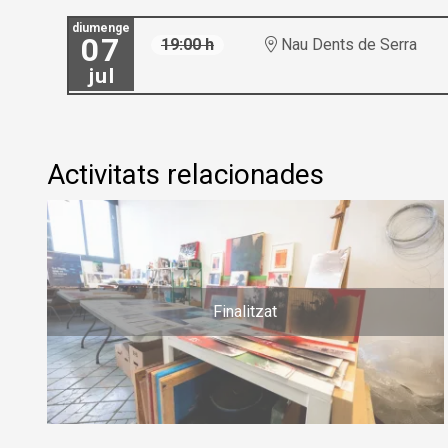
diumenge
07
19:00 h
Nau Dents de Serra
jul
Activitats relacionades
Finalitzat