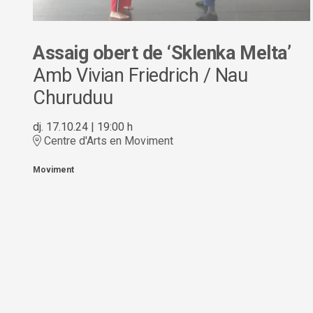
Assaig obert de ‘Sklenka Melta’
Amb Vivian Friedrich / Nau
Churuduu
dj. 17.10.24
|
19:00 h
Centre d'Arts en Moviment
Moviment