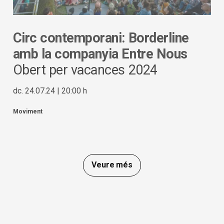
Circ contemporani: Borderline
amb la companyia Entre Nous
Obert per vacances 2024
dc. 24.07.24
|
20:00 h
Moviment
Veure més