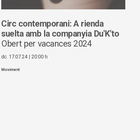
Circ contemporani: A rienda
suelta amb la companyia Du'K'to
Obert per vacances 2024
dc. 17.07.24
|
20:00 h
Moviment