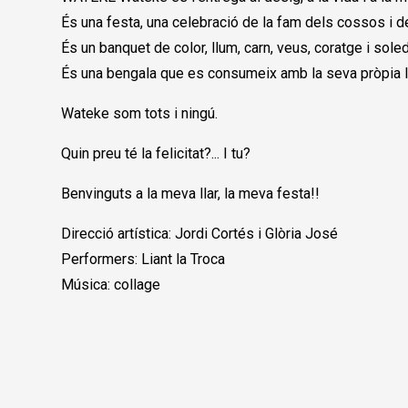
És una festa, una celebració de la fam dels cossos i de 
És un banquet de color, llum, carn, veus, coratge i soled
És una bengala que es consumeix amb la seva pròpia l
Wateke som tots i ningú.
Quin preu té la felicitat?... I tu?
Benvinguts a la meva llar, la meva festa!!
Direcció artística: Jordi Cortés i Glòria José
Performers: Liant la Troca
Música: collage