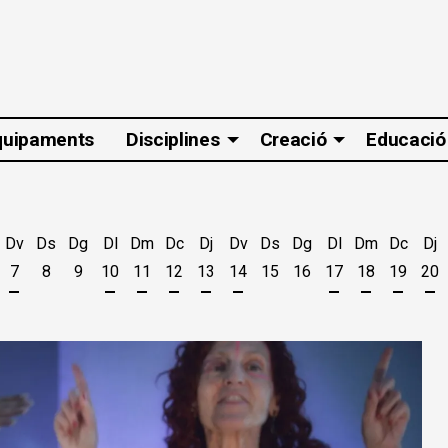
quipaments
Disciplines
Creació
Educació
Dv
Ds
Dg
Dl
Dm
Dc
Dj
Dv
Ds
Dg
Dl
Dm
Dc
Dj
7
8
9
10
11
12
13
14
15
16
17
18
19
20
t
'agost
es 5 d'agost
jous 6 d'agost
Divendres 7 d'agost
Dilluns 10 d'agost
Dimarts 11 d'agost
Dimecres 12 d'agost
Dijous 13 d'agost
Divendres 14 d'agost
Dilluns 17 d'ago
Dimarts 18 
Dimecr
Di