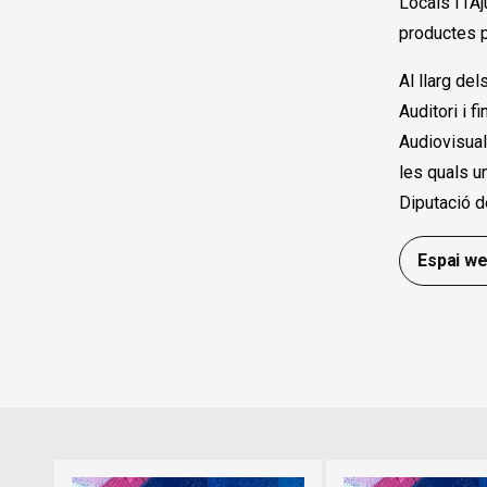
Locals i l’
productes pe
Al llarg de
Auditori i f
Audiovisual
les quals u
Diputació d
Espai w