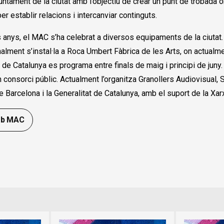
Ajuntament de la ciutat amb l’objectiu de crear un punt de trobada
r establir relacions i intercanviar continguts.
ls anys, el MAC s’ha celebrat a diversos equipaments de la ciuta
inalment s’instal·la a Roca Umbert Fàbrica de les Arts, on actualme
 de Catalunya es programa entre finals de maig i principi de juny
n consorci públic. Actualment l’organitza Granollers Audiovisual,
e Barcelona i la Generalitat de Catalunya, amb el suport de la Xar
eb MAC