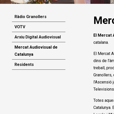
Diapositiva 1 de 1
Ràdio Granollers
Merc
VOTV
El Mercat 
Arxiu Digital Audiovisual
catalana.
Mercat Audiovisual de
El Mercat A
Catalunya
dins de l’à
Residents
treball, pr
Granollers,
l’Ascensió 
Televisions 
Totes aques
Catalunya. 