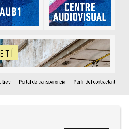
altres
Portal de transparència
Perfil del contractant
èrica
Alta Tercers
Ús de Cookies
vís Legal
Condicions d'ús Roca Umbert