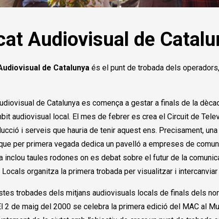
at Audiovisual de Catalu
Audiovisual de Catalunya
és el punt de trobada dels operadors, 
udiovisual de Catalunya es comença a gestar a finals de la dèca
mbit audiovisual local. El mes de febrer es crea el Circuit de Te
oducció i serveis que hauria de tenir aquest ens. Precisament, una
 que per primera vegada dedica un pavelló a empreses de comunic
ja inclou taules rodones on es debat sobre el futur de la comunica
Locals organitza la primera trobada per visualitzar i intercanviar
tes trobades dels mitjans audiovisuals locals de finals dels no
El 2 de maig del 2000 se celebra la primera edició del MAC al Mu