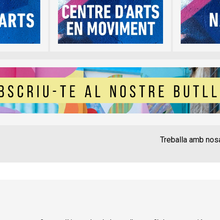
Treballa amb nos
Contacte
Instància Gen
Política de privadesa
A